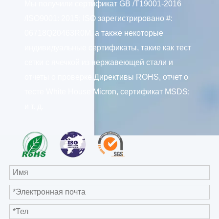
Мы получили сертификат GB /T19001-2016
/ISO9001: 2015; ISO зарегистрировано #:
06718Q20463R0M, а также некоторые
индивидуальные сертификаты, такие как тест
сетки с ячечкой из нержавеющей стали и
отчеты о проверке Директивы ROHS, отчет о
тесте White House Micron, сертификат MSDS;
и т. д.