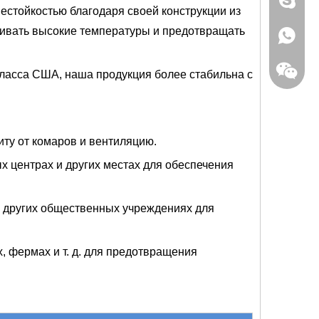
гнестойкостью благодаря своей конструкции из
живать высокие температуры и предотвращать
+86 150
класса США, наша продукция более стабильна с
иту от комаров и вентиляцию.
ых центрах и других местах для обеспечения
и других общественных учреждениях для
, фермах и т. д. для предотвращения