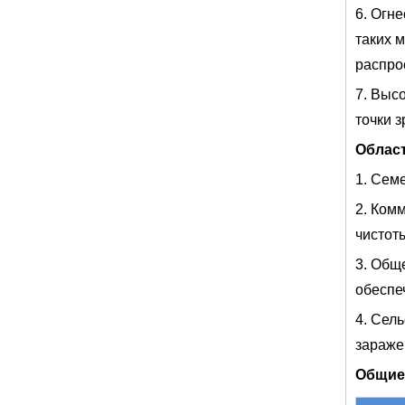
6. Огне
таких 
распро
7. Выс
точки 
Облас
1. Сем
2. Ком
чистот
3. Общ
обеспе
4. Сел
зараже
Общие