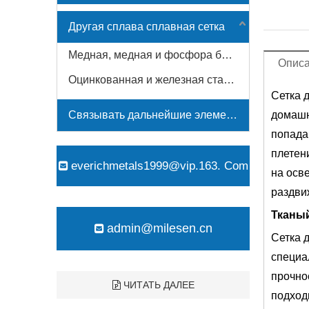
Другая сплава сплавная сетка
Медная, медная и фосфора бронзовая сетка
Описа
Оцинкованная и железная стальная сетка
Сетка 
Связывать дальнейшие элементы обработки
домашн
попада
плетен
everichmetals1999@vip.163. Com

на осв
раздви
Тканы
admin@milesen.cn

Сетка 
специа
прочно
ЧИТАТЬ ДАЛЕЕ
подход