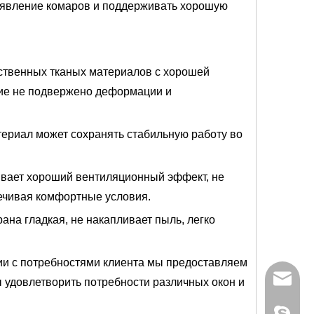
оявление комаров и поддерживать хорошую
ественных тканых материалов с хорошей
ние не подвержено деформации и
териал может сохранять стабильную работу во
чивает хороший вентиляционный эффект, не
печивая комфортные условия.
рана гладкая, не накапливает пыль, легко
вии с потребностями клиента мы предоставляем
everich
ы удовлетворить потребности различных окон и
97000D