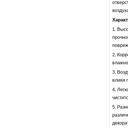
отверс
воздух
Характ
1. Выс
прочно
повреж
2. Кор
влажно
3. Воз
влияя 
4. Легк
чистит
5. Раз
различ
декора