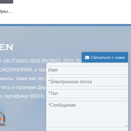
Проволочная сетка с эпоксидным покрытием
Связаться с нами
 GB /T19001-2016 /ISO9001: 2015; ISO
718Q20463R0M, а также некоторые
аты, такие как тест сетки с ячечкой из
четы о проверке Директивы ROHS, отчет о
, сертификат MSDS; и т. д.