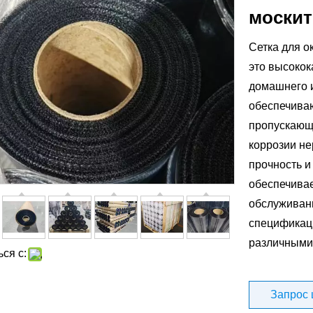
моски
Сетка для о
это высокок
домашнего и
обеспечива
пропускающа
коррозии н
прочность и
обеспечивае
обслуживания
спецификаци
различными
ся с:
Запрос