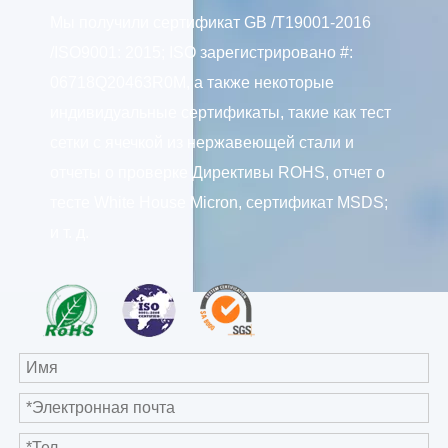
Мы получили сертификат GB /T19001-2016
/ISO9001: 2015; ISO зарегистрировано #:
06718Q20463R0M, а также некоторые
индивидуальные сертификаты, такие как тест
сетки с ячечкой из нержавеющей стали и
отчеты о проверке Директивы ROHS, отчет о
тесте White House Micron, сертификат MSDS;
и т. д.