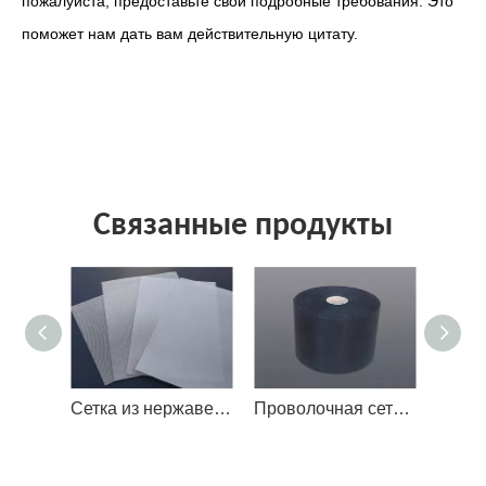
пожалуйста, предоставьте свои подробные требования. Это
поможет нам дать вам действительную цитату.
Связанные продукты
Сетка из нержавеющей стали
Проволочная сетка с эпоксидным покрытием
Сетка для печати из нер