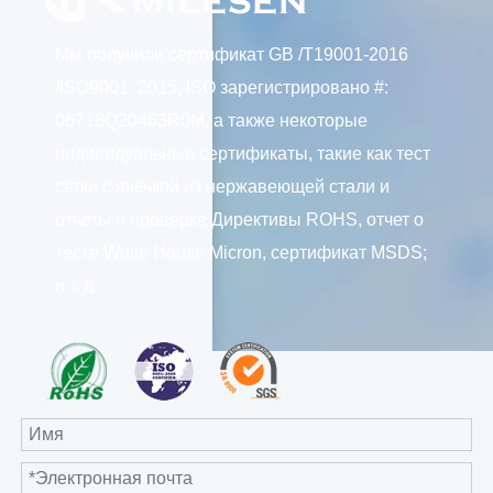
Мы получили сертификат GB /T19001-2016
/ISO9001: 2015; ISO зарегистрировано #:
06718Q20463R0M, а также некоторые
индивидуальные сертификаты, такие как тест
сетки с ячечкой из нержавеющей стали и
отчеты о проверке Директивы ROHS, отчет о
тесте White House Micron, сертификат MSDS;
и т. д.