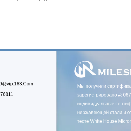
99@vip.163.Com
Мы получили сертификат
176811
зарегистрировано #: 06
индивидуальные сертифик
нержавеющей стали и от
тесте White House Micron