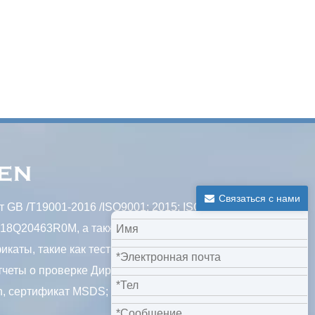
Связаться с нами
 GB /T19001-2016 /ISO9001: 2015; ISO
718Q20463R0M, а также некоторые
аты, такие как тест сетки с ячечкой из
четы о проверке Директивы ROHS, отчет о
, сертификат MSDS; и т. д.