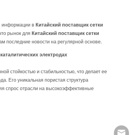
ой информации в
Китайский поставщик сетки
 что рынок для
Китайский поставщик сетки
ам последние новости на регулярной основе.
 каталитических электродах
ой стойкостью и стабильностью, что делает ее
а. Его уникальная пористая структура
ряя спрос отрасли на высокоэффективные
everich