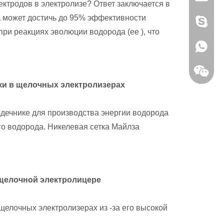
ктродов в электролизе? Ответ заключается в
L может достичь до 95% эффективности
97000D
при реакциях эволюции водорода (ее ), что
+86 150
ки в щелочных электролизерах
рдечнике для производства энергии водорода
о водорода. Никелевая сетка Майлза
 щелочной электролицере
щелочных электролизерах из -за его высокой