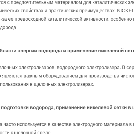
тся с предпочтительным материалом для каталитических эле
мических свойствах и практических преимуществах. NICKE
-за ее превосходной каталитической активности, особенно 
одорода
ласти энергии водорода и применение никелевой сет
елочных электролизаров, водородного электролизера. В се
 является важным оборудованием для производства чистог
пользования в щелочных электролизерах.
 подготовки водорода, применение никелевой сетки в
 часто используется в качестве электродного материала в 
ости к щелочной среде.