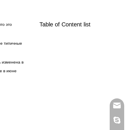
Table of Content list
то это
ые типичные
ь изменена в
е в июне
everich
97000D