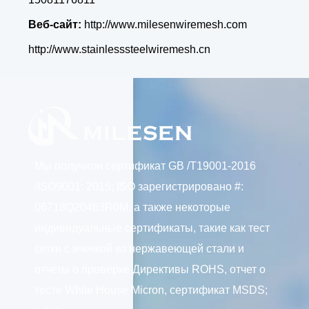
Веб-сайт:
http://www.milesenwiremesh.com
http://www.stainlesssteelwiremesh.cn
Мы получили сертификат GB /T19001-2016
/ISO9001: 2015; ISO зарегистрировано #:
06718Q20463R0M, а также некоторые
индивидуальные сертификаты, такие как тест
сетки с ячечкой из нержавеющей стали и
отчеты о проверке Директивы ROHS, отчет о
тесте White House Micron, сертификат MSDS;