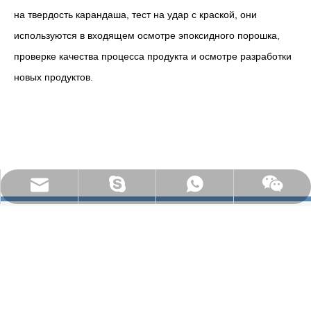
на твердость карандаша, тест на удар с краской, они
используются в входящем осмотре эпоксидного порошка,
проверке качества процесса продукта и осмотре разработки
новых продуктов.
everichmetals1999@vip.163.com
97000D82E74B76F9
+86 15081176811
СВЯЗАТЬСЯ С НАМИ
E-mail:
admin@milesen.cn
，
everichmetals1999@vip.163.Com