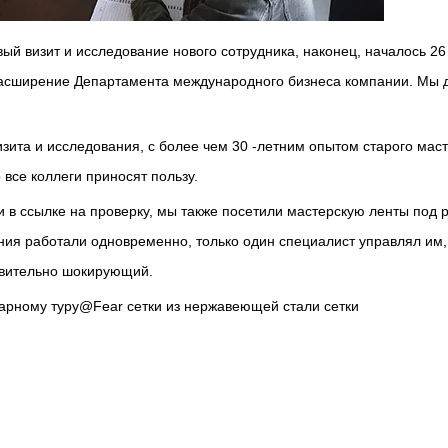
й визит и исследование нового сотрудника, наконец, началось 26
т расширение Департамента международного бизнеса компании. Мы 
изита и исследования, с более чем 30 -летним опытом старого мас
 все коллеги приносят пользу.
в ссылке на проверку, мы также посетили мастерскую ленты под 
ния работали одновременно, только один специалист управлял им,
твительно шокирующий.
нарному туру@Fear сетки из нержавеющей стали сетки