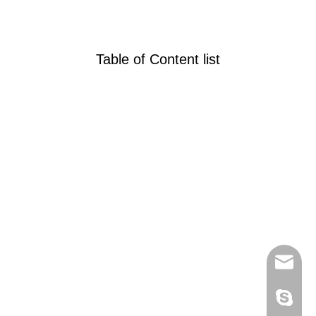
Table of Content list
everich
97000D