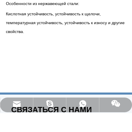
Особенности из нержавеющей стали:
Кислотная устойчивость, устойчивость к щелочи,
температурная устойчивость, устойчивость к износу и другие
свойства.
everichmetals1999@vip.163.com
97000D82E74B76F9
+86 15081176811
СВЯЗАТЬСЯ С НАМИ
E-mail:
admin@milesen.cn
，