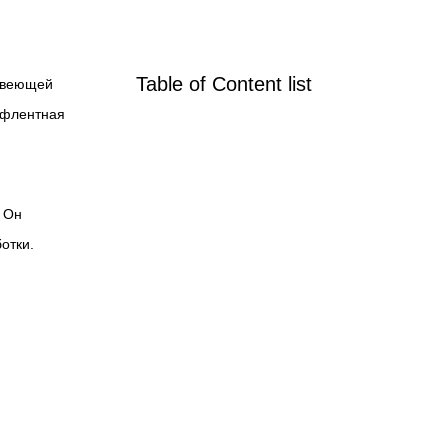
Table of Content list
жавеющей
 афлентная
. Он
отки.