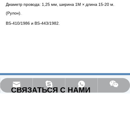
Диаметр провода: 1,25 мм, ширина 1M × длина 15-20 м.
(Рулон).
BS-410/1986 и BS-443/1982.
everichmetals1999@vip.163.com
97000D82E74B76F9
+86 15081176811
СВЯЗАТЬСЯ С НАМИ
E-mail:
admin@milesen.cn
，
everichmetals1999@vip.163.Com
Мобильный:
+86-15512988999 ， +86-