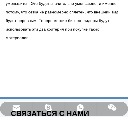
уменьшится. Это будет значительно уменьшено, и именно
потому, что сетка не равномерно сплетен, что внешний вид
будет неровным. Теперь многие бизнес -лидеры будут
использовать эти два критерия при покупке таких
материалов.
everichmetals1999@vip.163.com
97000D82E74B76F9
+86 15081176811
СВЯЗАТЬСЯ С НАМИ