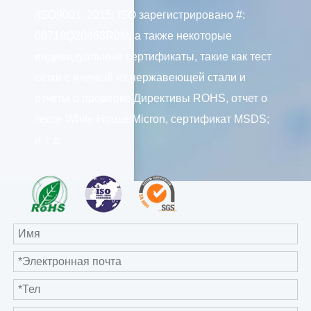
/ISO9001: 2015; ISO зарегистрировано #:
06718Q20463R0M, а также некоторые
индивидуальные сертификаты, такие как тест
сетки с ячечкой из нержавеющей стали и
отчеты о проверке Директивы ROHS, отчет о
тесте White House Micron, сертификат MSDS;
и т. д.